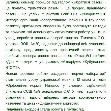
Загалом семінар пройшов під гаслом «Зібратися разом –
це початок, триматися разом – це процес, працювати
разом – це успіх». У виступі Реви Н.В. «Використання
методів організації кооперативного навчання в технології
розвитку критичного мислення» було розглянуто методи
та прийоми, які допоможуть активізувати роботу учнів на
уроці, виробити навички співробітництва. Тімченко С.О.,
учитель ЗОШ №20, задіявши до співпраці всіх учасників
семінару, продемонструвала практичний аспект таких
прийомів кооперативного навчання як «Ротаційні трійки»,
«Два – чотири – усі разом», «Акваріум», «Кубування»,
«РОФТ».
Новою формою роботи засідання творчої лабораторії
став аналіз уроку української мови в 10 класі з теми
«Орфоепічні норми. Наголос у словах», здійснений
учителем ССШ №9 Бондаренко О.Є. Учителі відзначили
різноманіття вдало дібраних методів кооперативного
навчання та цікавий дидактичний матеріал.
Фінальним акордом стала робота в групах під