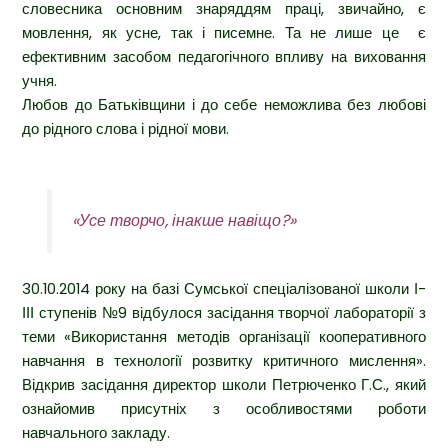
словесника основним знаряддям праці, звичайно, є
мовлення, як усне, так і писемне. Та не лише це є
ефективним засобом педагогічного впливу на виховання
учня.
Любов до Батьківщини і до себе неможлива без любові
до рідного слова і рідної мови.
«Усе творчо, інакше навіщо?»
30.10.2014 року на базі Сумської спеціалізованої школи І-
ІІІ ступенів №9 відбулося засідання творчої лабораторії з
теми «Використання методів організації кооперативного
навчання в технології розвитку критичного мислення».
Відкрив засідання директор школи Петрюченко Г.С., який
ознайомив присутніх з особливостями роботи
навчального закладу.