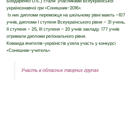
Бондаренко О.Є.) стали учасниками Всеукраїнської
українознавчої гри «Соняшник-2016».
Із них дипломи переможця на шкільному рівні мають –107
учнів, дипломи І ступеня Всеукраїнського рівня – 31 учень,
ІІ ступеня – 25, ІІІ ступеня – 20 учнів закладу. 177 учнів
отримали дипломи регіонального рівня.
Команда вчителів-україністів узяла участь у конкурсі
«Соняшник-учитель».
Участь в обласних творчих групах