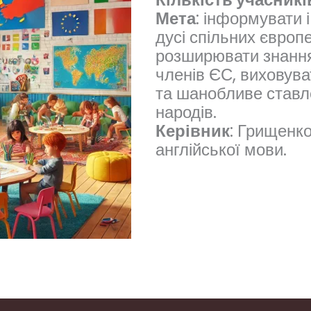
Мета
: інформувати 
дусі спільних європ
розширювати знання 
членів ЄС, виховува
та шанобливе ставл
народів.
Керівник
: Грищенко
англійської мови.