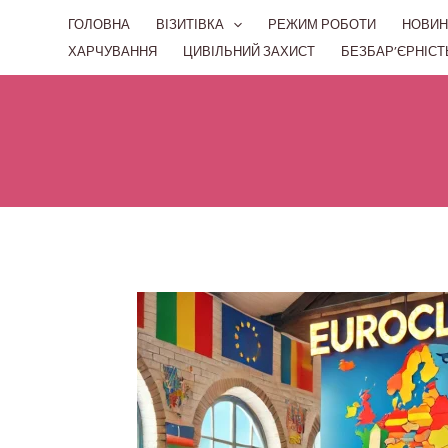
Перейти
ГОЛОВНА
ВІЗИТІВКА
РЕЖИМ РОБОТИ
НОВИН
до
ХАРЧУВАННЯ
ЦИВІЛЬНИЙ ЗАХИСТ
БЕЗБАР’ЄРНІСТ
вмісту