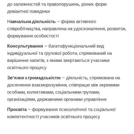
до залежностей та правопорушень, різних форм
девіантної поведінки
Н
авчальна діяльність
– форма активного
співробітництва, направлена на удосконалення, розвиток,
формування особистості
Консультування
– багатофункціональний вид
індивідуальної та групової роботи, спрямований на
вирішення запитів, з якими звертаються учасники
освітнього процесу
Зв’язки з громадськістю
– діяльність, спрямована на
досягнення взаєморозуміння, співпрацю між окремими
особами, колективами, соціальними групами,
організаціями, державними органами управління
Просвіта
– формування психологічної та соціальної
компетентності учасників освітнього процесу