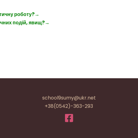
тичну роботу?
→
ичних подій, явищ?
→
school9sumy@ukr.net
+38(0542)-363-293