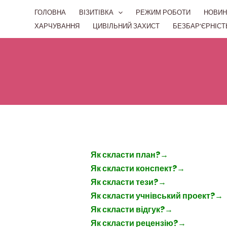
Перейти
ГОЛОВНА
ВІЗИТІВКА
РЕЖИМ РОБОТИ
НОВИН
до
ХАРЧУВАННЯ
ЦИВІЛЬНИЙ ЗАХИСТ
БЕЗБАР’ЄРНІСТ
вмісту
Як скласти план?
→
Як скласти конспект?
→
Як скласти тези?
→
Як скласти учнівський проект?
→
Як скласти відгук?
→
Як скласти рецензію?
→