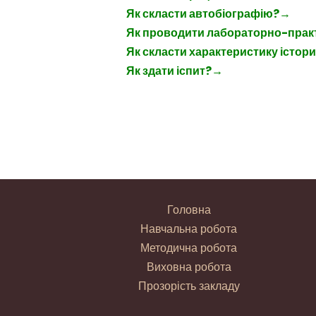
Як скласти автобіографію?
→
Як проводити лабораторно-прак
Як скласти характеристику істор
Як здати іспит?→
Головна
Навчальна робота
Методична робота
Виховна робота
Прозорість закладу