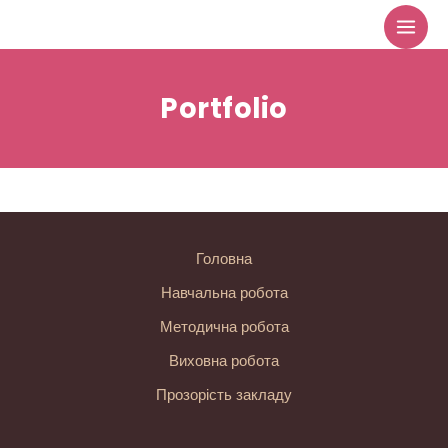
Перейти
до
вмісту
Portfolio
Головна
Навчальна робота
Методична робота
Виховна робота
Прозорість закладу