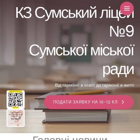
Перейти
КЗ Сумський ліцей
до
вмісту
№9
Сумської міської
ради
Від гармонії в освіті до гармонії в житті
ПОДАТИ ЗАЯВКУ НА 10-12 КЛ.