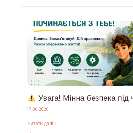
Увага!
Мінна
безпека
під
час
літнього
відпочинку
Увага! Мінна безпека під 
17.06.2026
Читати далі »