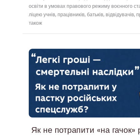
освіти в умовах правового режиму воєнного ст
ліцею учнів, працівників, батьків, відвідувачів,
також
Як
не
потрапити
«на
гачок»
російських
спецслужб?
Як не потрапити «на гачок»