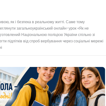
вою, як і безпека в реальному житті. Саме тому
еглянути загальноукраїнський онлайн-урок «Як не
дготовлений Національною поліцією України спільно зі
гти підлітків від спроб вербування через соціальні мережі
ні