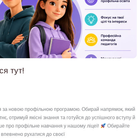
я тут!
я за новою профільною програмою. Обирай напрямок, який
нє, отримуй якісні знання та готуйся до успішного вступу й
ьше про профільне навчання у нашому ліцеї!
Обирайте
є впевнено рухатися до своєї