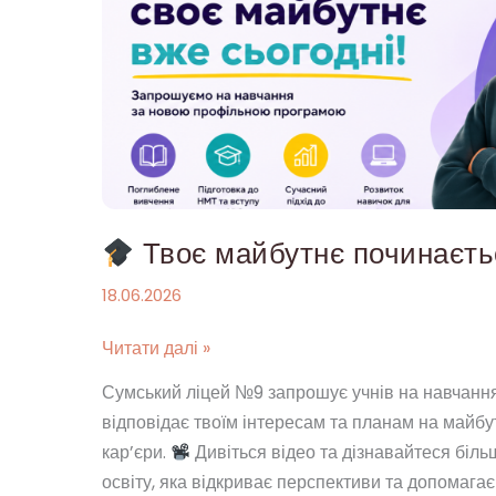
Твоє
майбутнє
починається
тут!
Твоє майбутнє починаєтьс
18.06.2026
Читати далі »
Сумський ліцей №9 запрошує учнів на навчанн
відповідає твоїм інтересам та планам на майбут
кар’єри.
Дивіться відео та дізнавайтеся біл
освіту, яка відкриває перспективи та допомага