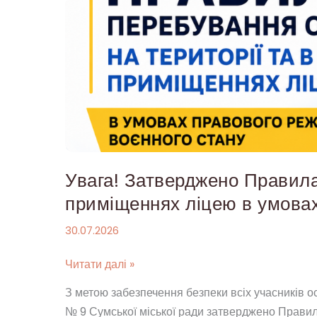
Увага!
Затверджено
Правила
перебування
осіб
на
території
та
в
Увага! Затверджено Правила 
приміщеннях
ліцею
приміщеннях ліцею в умовах
в
30.07.2026
умовах
воєнного
Читати далі »
стану
З метою забезпечення безпеки всіх учасників о
№ 9 Сумської міської ради затверджено Правил