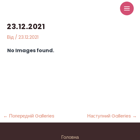
Перейти
до
вмісту
23.12.2021
Від
/
23.12.2021
No Images found.
←
Попередній Galleries
Наступний Galleries
→
Головна