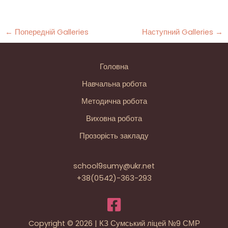
←
Попередній Galleries
Наступний Galleries
→
Головна
Навчальна робота
Методична робота
Виховна робота
Прозорість закладу
school9sumy@ukr.net
+38(0542)-363-293
Copyright © 2026 | КЗ Сумський ліцей №9 СМР