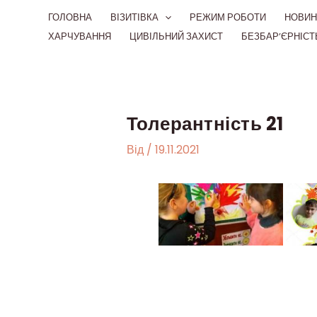
Перейти
ГОЛОВНА
ВІЗИТІВКА
РЕЖИМ РОБОТИ
НОВИН
до
ХАРЧУВАННЯ
ЦИВІЛЬНИЙ ЗАХИСТ
БЕЗБАР’ЄРНІСТ
вмісту
Толерантність 21
Від
/
19.11.2021