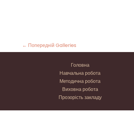
←
Попередній Galleries
Головна
Навчальна робота
Методична робота
Виховна робота
Прозорість закладу