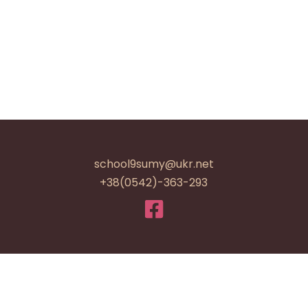
school9sumy@ukr.net
+38(0542)-363-293