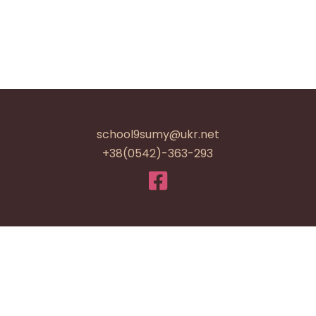
school9sumy@ukr.net
+38(0542)-363-293