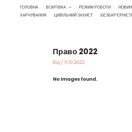
Перейти
ГОЛОВНА
ВІЗИТІВКА
РЕЖИМ РОБОТИ
НОВИН
до
ХАРЧУВАННЯ
ЦИВІЛЬНИЙ ЗАХИСТ
БЕЗБАР’ЄРНІСТ
вмісту
Право 2022
Від
/
11.10.2022
No Images found.