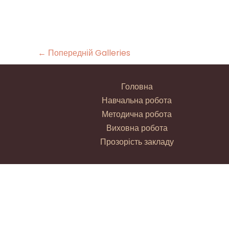
←
Попередній Galleries
Головна
Навчальна робота
Методична робота
Виховна робота
Прозорість закладу