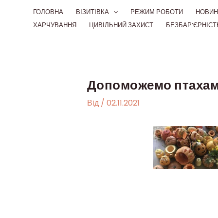
Перейти
ГОЛОВНА
ВІЗИТІВКА
РЕЖИМ РОБОТИ
НОВИН
до
ХАРЧУВАННЯ
ЦИВІЛЬНИЙ ЗАХИСТ
БЕЗБАР’ЄРНІСТ
вмісту
Допоможемо птаха
Від
/
02.11.2021