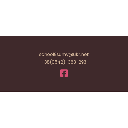
school9sumy@ukr.net
+38(0542)-363-293