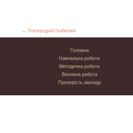
←
Попередній Galleries
Головна
Навчальна робота
Методична робота
Виховна робота
Прозорість закладу