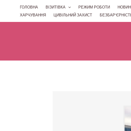
Перейти
ГОЛОВНА
ВІЗИТІВКА
РЕЖИМ РОБОТИ
НОВИН
до
ХАРЧУВАННЯ
ЦИВІЛЬНИЙ ЗАХИСТ
БЕЗБАР’ЄРНІСТ
вмісту